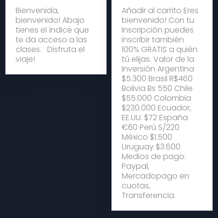
Bienvenida,
Añadir al carrito Eres
bienvenido! Abajo
bienvenido! Con tu
tienes el índice que
Inscripción puedes
te da acceso a las
inscribir también
clases. Disfruta el
100% GRATIS a quién
viaje!
tú elijas. Valor de la
Inversión Argentina
$5.300 Brasil R$460
Bolivia Bs 550 Chile
$55.000 Colombia
$230.000 Ecuador,
EE.UU. $72 España
€60 Perú S/220
México $1.500
Uruguay $3.600
Medios de pago:
Paypal,
Mercadopago en
cuotas,
Transferencia.