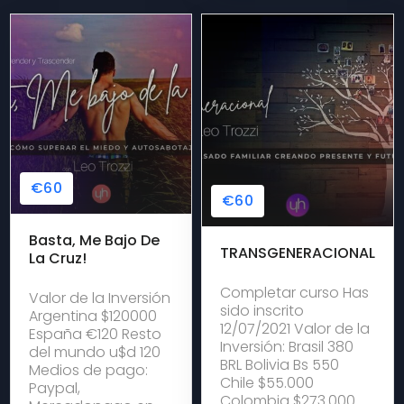
€60
€60
Basta, Me Bajo De
TRANSGENERACIONAL
La Cruz!
Completar curso Has
Valor de la Inversión
sido inscrito
Argentina $120000
12/07/2021 Valor de la
España €120 Resto
Inversión: Brasil 380
del mundo u$d 120
BRL Bolivia Bs 550
Medios de pago:
Chile $55.000
Paypal,
Colombia $273.000