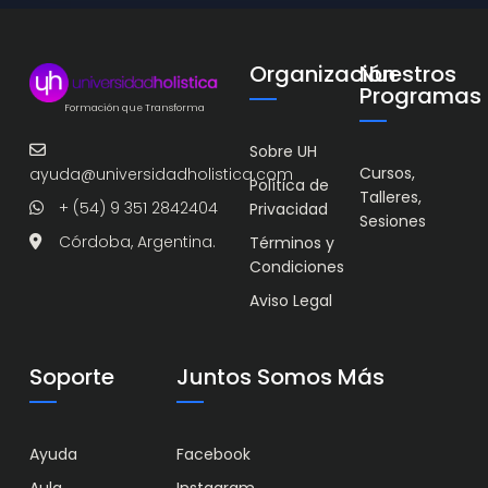
Organización
Nuestros
Programas
Formación que Transforma
Sobre UH
Cursos,
ayuda@universidadholistica.com
Política de
Talleres,
+ (54) 9 351 2842404
Privacidad
Sesiones
Córdoba, Argentina.
Términos y
Condiciones
Aviso Legal
Soporte
Juntos Somos Más
Ayuda
Facebook