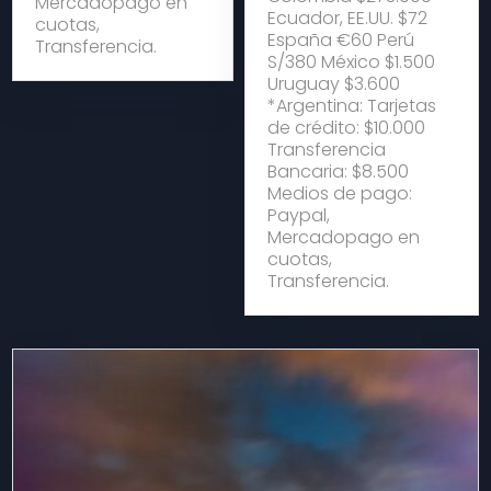
Mercadopago en
Ecuador, EE.UU. $72
cuotas,
España €60 Perú
Transferencia.
S/380 México $1.500
Uruguay $3.600
*Argentina: Tarjetas
de crédito: $10.000
Transferencia
Bancaria: $8.500
Medios de pago:
Paypal,
Mercadopago en
cuotas,
Transferencia.