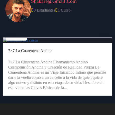
Shakare@gmail.com
0 Estudiantes
1 Curso
Gratis
7×7 La Cuarentena Andina
7×7 La Cuarentena Andina Chamanismo Andino
Cosmomisión Andina y Creación de Realidad Propia La
Cuarentena Andina es un Viaje Iniciático Íntimo que permite
darle la vuelta como a un calcetín a la vida de quien quiere
algo nuevo y distinto en esta etapa de su vida. Descubre en
este video las Claves Básicas de la...