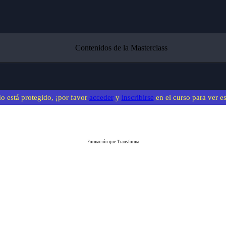
Contenidos de la Masterclass
o está protegido, ¡por favor
acceder
y
inscribirse
en el curso para ver e
Formación que Transforma