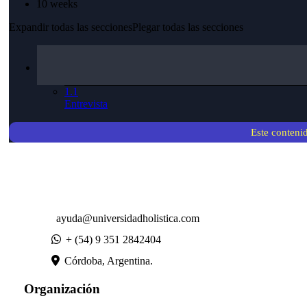
10 weeks
Expandir todas las secciones
Plegar todas las secciones
1.1
Entrevista
Este contenid
ayuda@universidadholistica.com
+ (54) 9 351 2842404
Córdoba, Argentina.
Organización