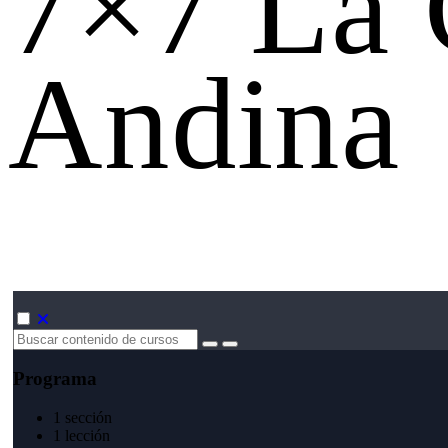
7×7 La 
Andina
Programa
1 sección
1 lección