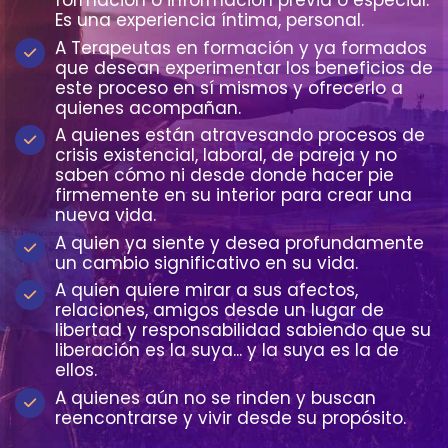
formación o información previa o especial.
Es una experiencia íntima, personal.
A Terapeutas en formación y ya formados
que desean experimentar los beneficios de
este proceso en sí mismos y ofrecerlo a
quienes acompañan.
A quienes están atravesando procesos de
crisis existencial, laboral, de pareja y no
saben cómo ni desde donde hacer pie
firmemente en su interior para crear una
nueva vida.
A quien ya siente y desea profundamente
un cambio significativo en su vida.
A quien quiere mirar a sus afectos,
relaciones, amigos desde un lugar de
libertad y responsabilidad sabiendo que su
liberación es la suya... y la suya es la de
ellos.
A quienes aún no se rinden y buscan
reencontrarse y vivir desde su propósito.