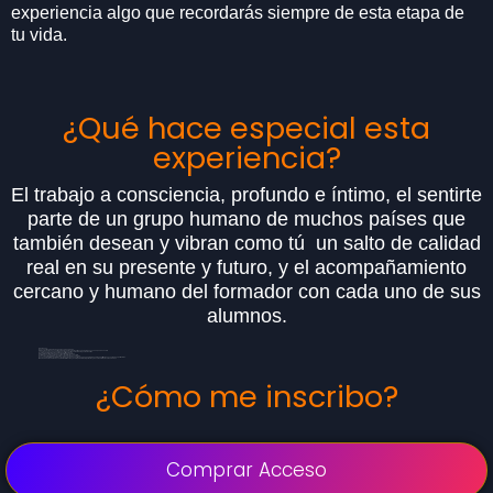
experiencia algo que recordarás siempre de esta etapa de
tu vida.
¿Qué hace especial esta
experiencia?
El trabajo a consciencia, profundo e íntimo, el sentirte
parte de un grupo humano de muchos países que
también desean y vibran como tú un salto de calidad
real en su presente y futuro, y el acompañamiento
cercano y humano del formador con cada uno de sus
alumnos.
8 Semanas.
8 encuentros grupales de 2 horas cada sábado.
Grabación de los encuentros grupales para volver a verlos cuando lo desees o no puedas asistir.
7 sesiones 1a1 con Leo, presenciales u online, como más te gusten tenerlas.
Acompañamiento personalizado por Whatsapp.
Grupo Privado Whatsapp de esta Cofradía de Héroes.
Actividades semanales de aplicación directa y concreta.
Una comunidad internacional de compañeros de cursada.
Acceso a materiales de referencia y todos los bonos extras que pongo a tu disposición a partir de tus necesidades particulares.
Más de 30 horas horas de contenido , formación y acompañamiento, películas y documentales recomendados.
¿Cómo me inscribo?
Comprar Acceso